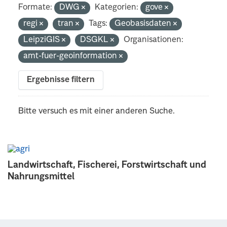
Formate:
DWG
Kategorien:
gove
regi
tran
Tags:
Geobasisdaten
LeipziGIS
DSGKL
Organisationen:
amt-fuer-geoinformation
Ergebnisse filtern
Bitte versuch es mit einer anderen Suche.
Landwirtschaft, Fischerei, Forstwirtschaft und
Nahrungsmittel