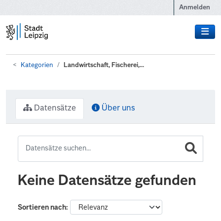
Zum Hauptinhalt wechseln
Anmelden
Kategorien
Landwirtschaft, Fischerei,...
Datensätze
Über uns
Keine Datensätze gefunden
Sortieren nach