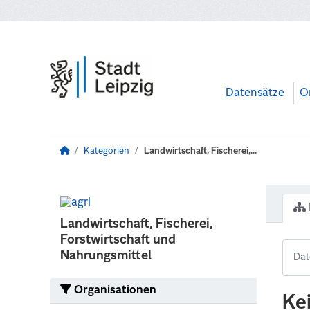
Zum Hauptinhalt wechseln
Datensätze
O
Kategorien
Landwirtschaft, Fischerei,...
Landwirtschaft, Fischerei,
Forstwirtschaft und
Nahrungsmittel
Organisationen
Ke