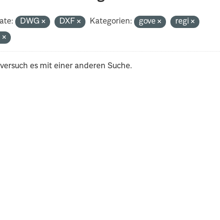
ate:
DWG
DXF
Kategorien:
gove
regi
n
 versuch es mit einer anderen Suche.