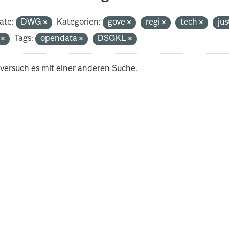
ate:
DWG
Kategorien:
gove
regi
tech
ju
i
Tags:
opendata
DSGKL
 versuch es mit einer anderen Suche.