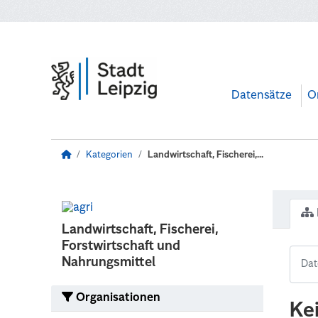
Zum Hauptinhalt wechseln
Datensätze
O
Kategorien
Landwirtschaft, Fischerei,...
Landwirtschaft, Fischerei,
Forstwirtschaft und
Nahrungsmittel
Organisationen
Ke