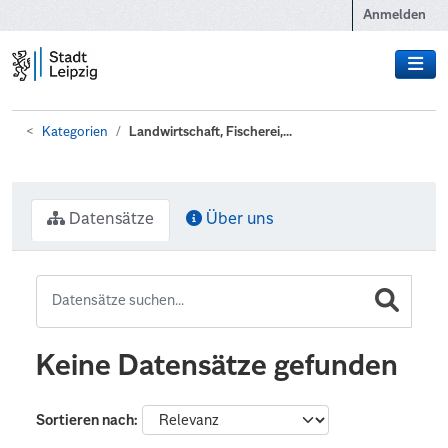
Zum Hauptinhalt wechseln
Anmelden
Kategorien
Landwirtschaft, Fischerei,...
Datensätze
Über uns
Keine Datensätze gefunden
Sortieren nach