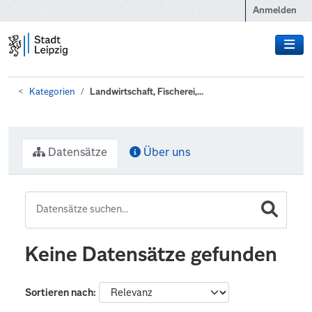
Zum Hauptinhalt wechseln
Anmelden
Kategorien
Landwirtschaft, Fischerei,...
Datensätze
Über uns
Keine Datensätze gefunden
Sortieren nach