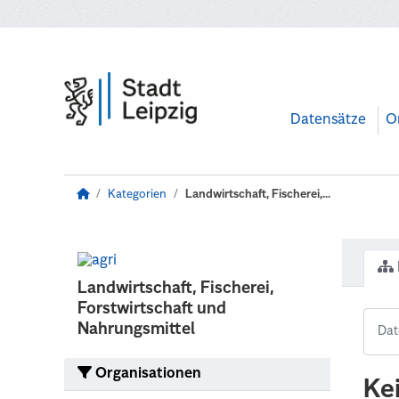
Zum Hauptinhalt wechseln
Datensätze
O
Kategorien
Landwirtschaft, Fischerei,...
Landwirtschaft, Fischerei,
Forstwirtschaft und
Nahrungsmittel
Organisationen
Ke