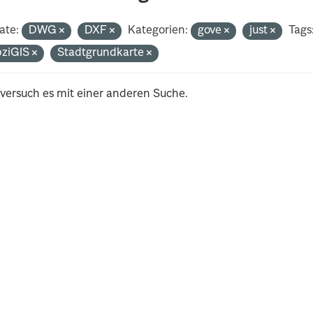
ate:
DWG
DXF
Kategorien:
gove
just
Tags
pziGIS
Stadtgrundkarte
 versuch es mit einer anderen Suche.