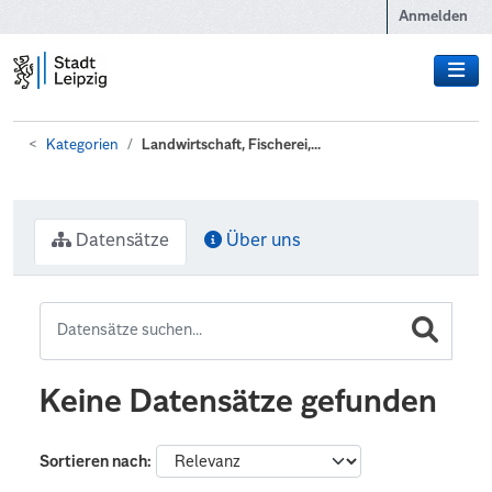
Zum Hauptinhalt wechseln
Anmelden
Kategorien
Landwirtschaft, Fischerei,...
Datensätze
Über uns
Keine Datensätze gefunden
Sortieren nach