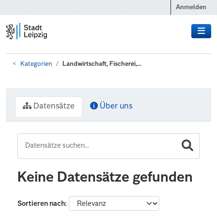
Zum Hauptinhalt wechseln
Anmelden
Kategorien
Landwirtschaft, Fischerei,...
Datensätze
Über uns
Keine Datensätze gefunden
Sortieren nach