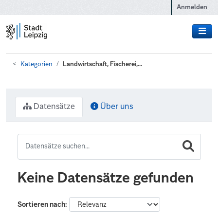
Zum Hauptinhalt wechseln
Anmelden
Kategorien
Landwirtschaft, Fischerei,...
Datensätze
Über uns
Keine Datensätze gefunden
Sortieren nach