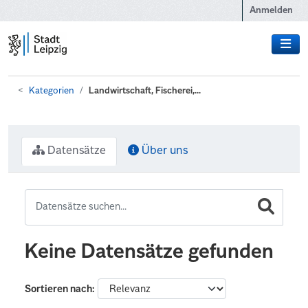
Zum Hauptinhalt wechseln
Anmelden
Kategorien
Landwirtschaft, Fischerei,...
Datensätze
Über uns
Keine Datensätze gefunden
Sortieren nach