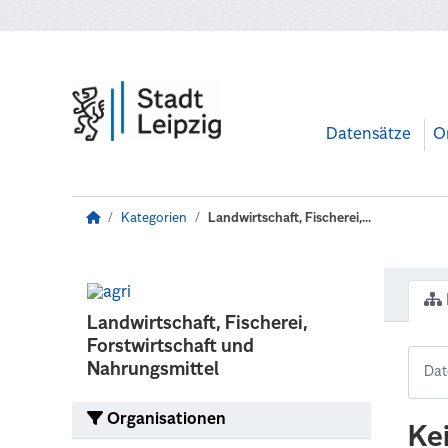
Zum Hauptinhalt wechseln
Datensätze
O
Kategorien
Landwirtschaft, Fischerei,...
Landwirtschaft, Fischerei,
Forstwirtschaft und
Nahrungsmittel
Organisationen
Ke