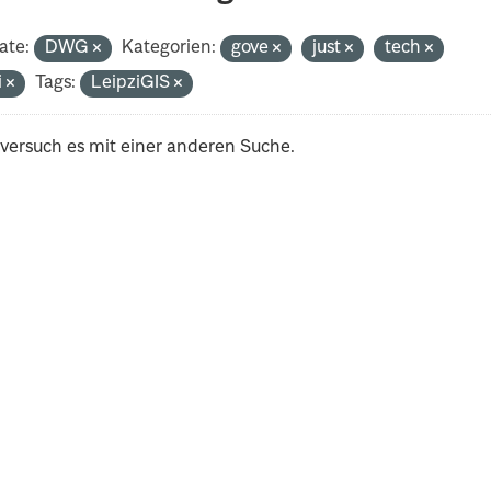
ate:
DWG
Kategorien:
gove
just
tech
i
Tags:
LeipziGIS
 versuch es mit einer anderen Suche.