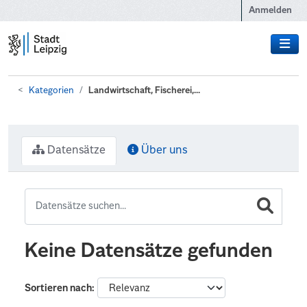
Zum Hauptinhalt wechseln
Anmelden
Kategorien
Landwirtschaft, Fischerei,...
Datensätze
Über uns
Keine Datensätze gefunden
Sortieren nach