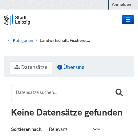
Zum Hauptinhalt wechseln
Anmelden
Kategorien
Landwirtschaft, Fischerei,...
Datensätze
Über uns
Keine Datensätze gefunden
Sortieren nach