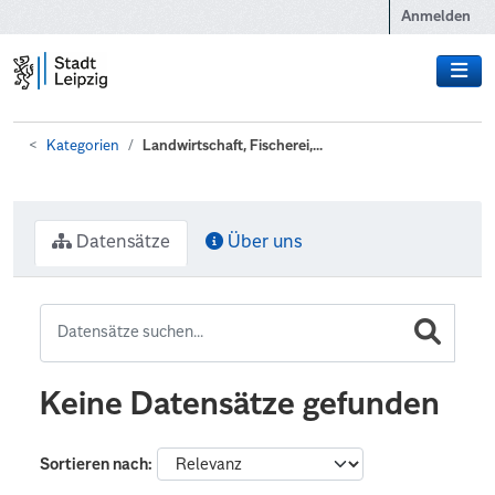
Zum Hauptinhalt wechseln
Anmelden
Kategorien
Landwirtschaft, Fischerei,...
Datensätze
Über uns
Keine Datensätze gefunden
Sortieren nach