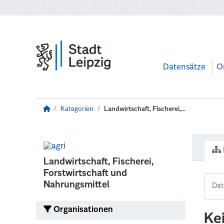
Zum Hauptinhalt wechseln
Datensätze
O
Kategorien
Landwirtschaft, Fischerei,...
Landwirtschaft, Fischerei,
Forstwirtschaft und
Nahrungsmittel
Organisationen
Ke