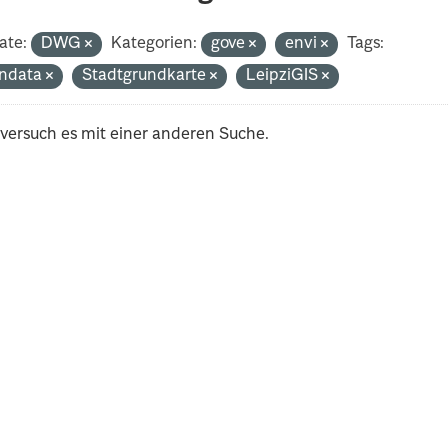
ate:
DWG
Kategorien:
gove
envi
Tags:
ndata
Stadtgrundkarte
LeipziGIS
 versuch es mit einer anderen Suche.