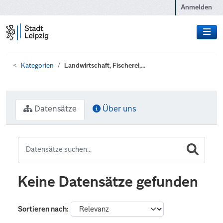
Zum Hauptinhalt wechseln
Anmelden
Kategorien
Landwirtschaft, Fischerei,...
Datensätze
Über uns
Keine Datensätze gefunden
Sortieren nach