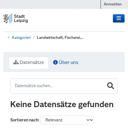
Zum Hauptinhalt wechseln
Anmelden
Kategorien
Landwirtschaft, Fischerei,...
Datensätze
Über uns
Keine Datensätze gefunden
Sortieren nach