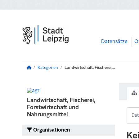
Zum Hauptinhalt wechseln
Datensätze
O
Kategorien
Landwirtschaft, Fischerei,...
Landwirtschaft, Fischerei,
Forstwirtschaft und
Nahrungsmittel
Organisationen
Ke