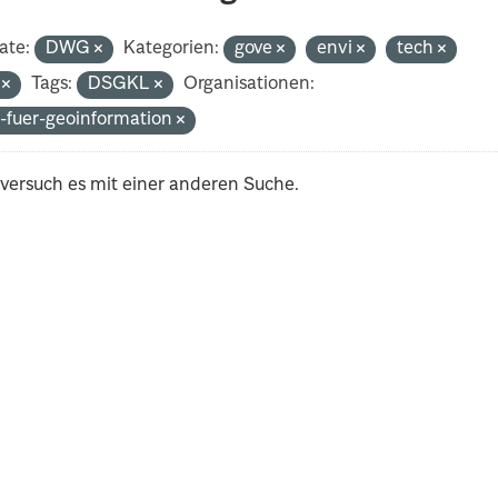
ate:
DWG
Kategorien:
gove
envi
tech
i
Tags:
DSGKL
Organisationen:
-fuer-geoinformation
 versuch es mit einer anderen Suche.