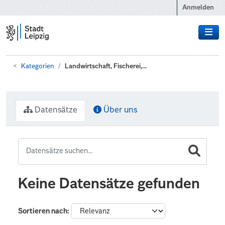
Zum Hauptinhalt wechseln
Anmelden
Kategorien
Landwirtschaft, Fischerei,...
Datensätze
Über uns
Keine Datensätze gefunden
Sortieren nach