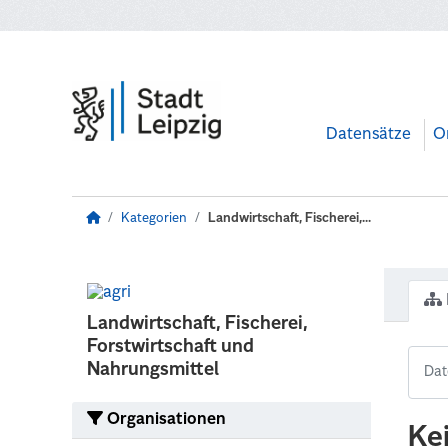
Zum Hauptinhalt wechseln
Datensätze
O
Kategorien
Landwirtschaft, Fischerei,...
Landwirtschaft, Fischerei,
Forstwirtschaft und
Nahrungsmittel
Organisationen
Ke