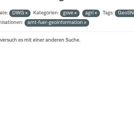
ate:
DWG
Kategorien:
gove
agri
Tags:
GeoS
isationen:
amt-fuer-geoinformation
 versuch es mit einer anderen Suche.