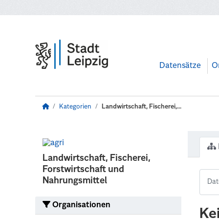
Zum Hauptinhalt wechseln
Datensätze
O
Kategorien
Landwirtschaft, Fischerei,...
Landwirtschaft, Fischerei,
Forstwirtschaft und
Nahrungsmittel
Organisationen
Ke