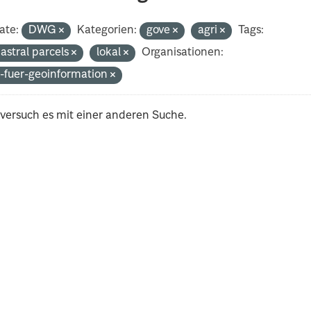
ate:
DWG
Kategorien:
gove
agri
Tags:
astral parcels
lokal
Organisationen:
-fuer-geoinformation
 versuch es mit einer anderen Suche.