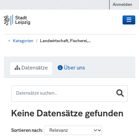
Zum Hauptinhalt wechseln
Anmelden
Kategorien
Landwirtschaft, Fischerei,...
Datensätze
Über uns
Keine Datensätze gefunden
Sortieren nach