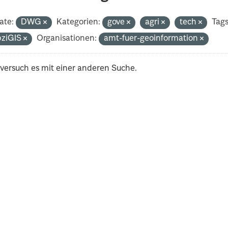
ate:
DWG
Kategorien:
gove
agri
tech
Tags
pziGIS
Organisationen:
amt-fuer-geoinformation
 versuch es mit einer anderen Suche.