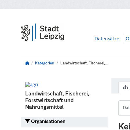
Zum Hauptinhalt wechseln
Datensätze
O
Kategorien
Landwirtschaft, Fischerei,...
Landwirtschaft, Fischerei,
Forstwirtschaft und
Nahrungsmittel
Organisationen
Ke