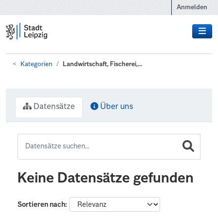
Zum Hauptinhalt wechseln
Anmelden
Kategorien
Landwirtschaft, Fischerei,...
Datensätze
Über uns
Keine Datensätze gefunden
Sortieren nach