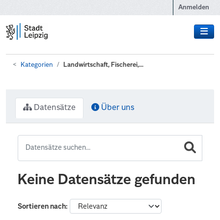
Zum Hauptinhalt wechseln
Anmelden
Kategorien
Landwirtschaft, Fischerei,...
Datensätze
Über uns
Keine Datensätze gefunden
Sortieren nach