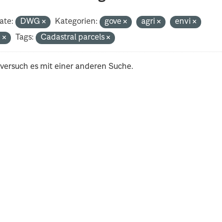
ate:
DWG
Kategorien:
gove
agri
envi
n
Tags:
Cadastral parcels
 versuch es mit einer anderen Suche.