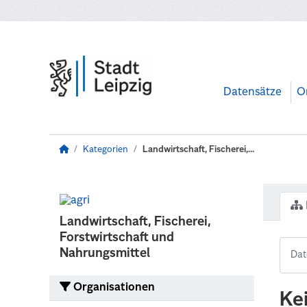
Zum Hauptinhalt wechseln
Datensätze
O
Kategorien
Landwirtschaft, Fischerei,...
Landwirtschaft, Fischerei,
Forstwirtschaft und
Nahrungsmittel
Organisationen
Ke