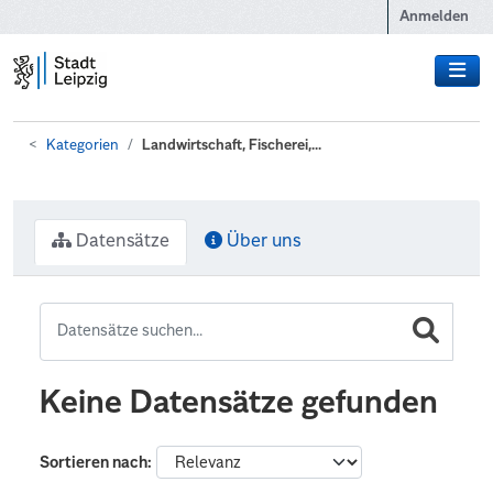
Zum Hauptinhalt wechseln
Anmelden
Kategorien
Landwirtschaft, Fischerei,...
Datensätze
Über uns
Keine Datensätze gefunden
Sortieren nach