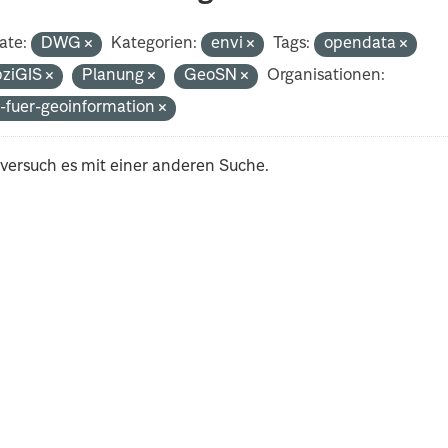
ate:
DWG
Kategorien:
envi
Tags:
opendata
pziGIS
Planung
GeoSN
Organisationen:
-fuer-geoinformation
 versuch es mit einer anderen Suche.