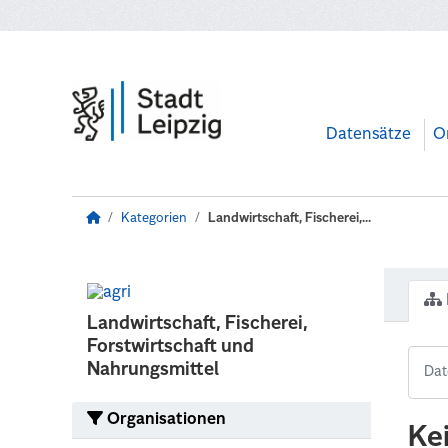
Zum Hauptinhalt wechseln
Datensätze
O
Kategorien
Landwirtschaft, Fischerei,...
Landwirtschaft, Fischerei,
Forstwirtschaft und
Nahrungsmittel
Organisationen
Ke