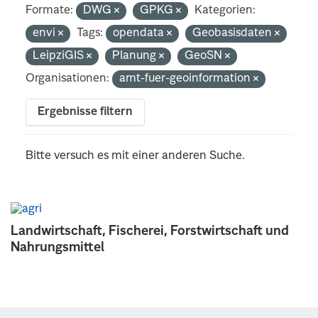
Formate:
DWG
GPKG
Kategorien:
envi
Tags:
opendata
Geobasisdaten
LeipziGIS
Planung
GeoSN
Organisationen:
amt-fuer-geoinformation
Ergebnisse filtern
Bitte versuch es mit einer anderen Suche.
Landwirtschaft, Fischerei, Forstwirtschaft und
Nahrungsmittel