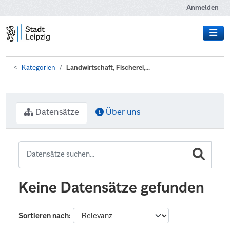
Zum Hauptinhalt wechseln
Anmelden
Kategorien
Landwirtschaft, Fischerei,...
Datensätze
Über uns
Keine Datensätze gefunden
Sortieren nach