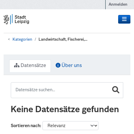
Zum Hauptinhalt wechseln
Anmelden
Kategorien
Landwirtschaft, Fischerei,...
Datensätze
Über uns
Keine Datensätze gefunden
Sortieren nach