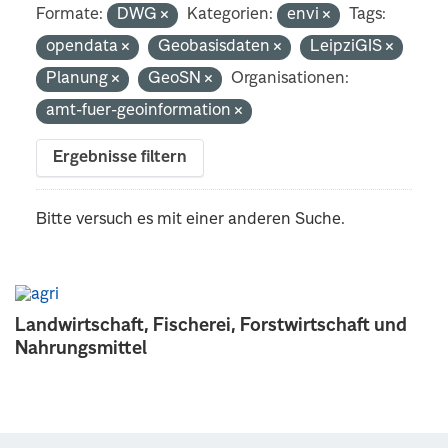
Formate:
DWG
Kategorien:
envi
Tags:
opendata
Geobasisdaten
LeipziGIS
Planung
GeoSN
Organisationen:
amt-fuer-geoinformation
Ergebnisse filtern
Bitte versuch es mit einer anderen Suche.
Landwirtschaft, Fischerei, Forstwirtschaft und
Nahrungsmittel