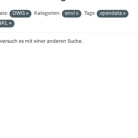
ate:
DWG
Kategorien:
envi
Tags:
opendata
GKL
 versuch es mit einer anderen Suche.