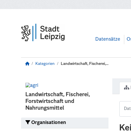
Zum Hauptinhalt wechseln
Datensätze
O
Kategorien
Landwirtschaft, Fischerei,...
Landwirtschaft, Fischerei,
Forstwirtschaft und
Nahrungsmittel
Organisationen
Ke