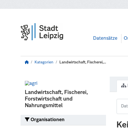
Zum Hauptinhalt wechseln
Datensätze
O
Kategorien
Landwirtschaft, Fischerei,...
Landwirtschaft, Fischerei,
Forstwirtschaft und
Nahrungsmittel
Organisationen
Ke