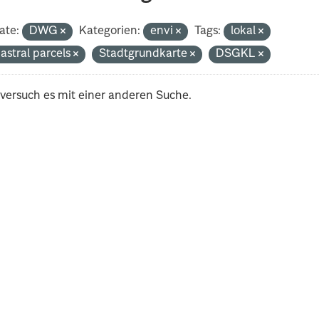
ate:
DWG
Kategorien:
envi
Tags:
lokal
astral parcels
Stadtgrundkarte
DSGKL
 versuch es mit einer anderen Suche.