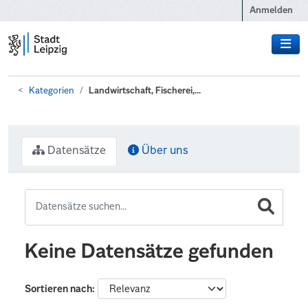
Zum Hauptinhalt wechseln
Anmelden
Kategorien
Landwirtschaft, Fischerei,...
Datensätze
Über uns
Keine Datensätze gefunden
Sortieren nach