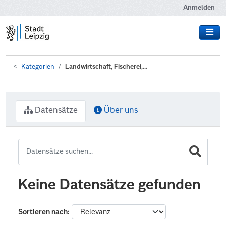
Zum Hauptinhalt wechseln
Anmelden
Kategorien
Landwirtschaft, Fischerei,...
Datensätze
Über uns
Keine Datensätze gefunden
Sortieren nach