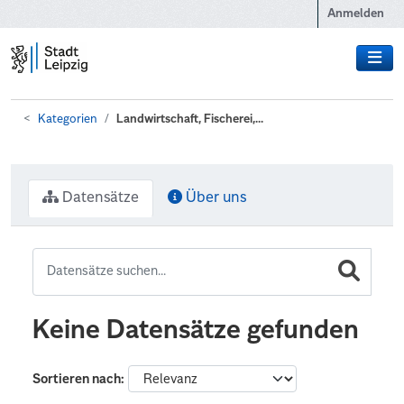
Zum Hauptinhalt wechseln
Anmelden
Kategorien
Landwirtschaft, Fischerei,...
Datensätze
Über uns
Keine Datensätze gefunden
Sortieren nach