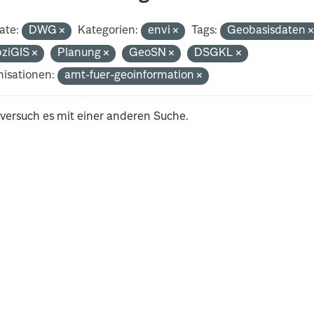
ate:
DWG
Kategorien:
envi
Tags:
Geobasisdaten
pziGIS
Planung
GeoSN
DSGKL
isationen:
amt-fuer-geoinformation
 versuch es mit einer anderen Suche.