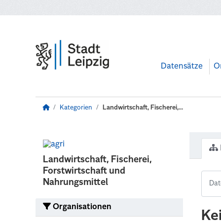
Zum Hauptinhalt wechseln
Datensätze
O
Kategorien
Landwirtschaft, Fischerei,...
Landwirtschaft, Fischerei,
Forstwirtschaft und
Nahrungsmittel
Organisationen
Ke