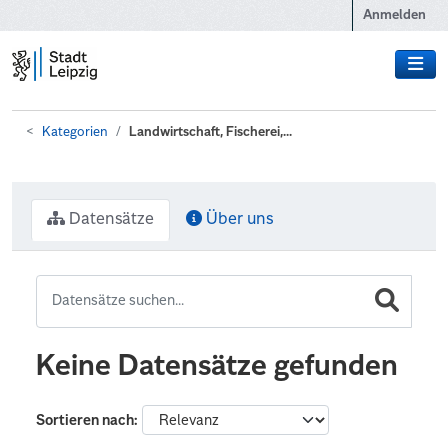
Zum Hauptinhalt wechseln
Anmelden
Kategorien
Landwirtschaft, Fischerei,...
Datensätze
Über uns
Keine Datensätze gefunden
Sortieren nach