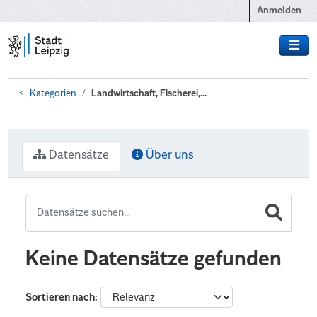
Zum Hauptinhalt wechseln
Anmelden
Kategorien
Landwirtschaft, Fischerei,...
Datensätze
Über uns
Keine Datensätze gefunden
Sortieren nach