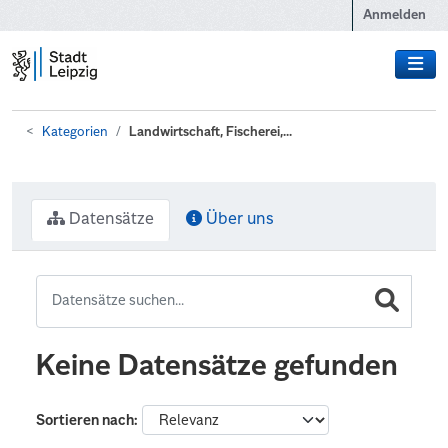
Zum Hauptinhalt wechseln
Anmelden
Kategorien
Landwirtschaft, Fischerei,...
Datensätze
Über uns
Keine Datensätze gefunden
Sortieren nach