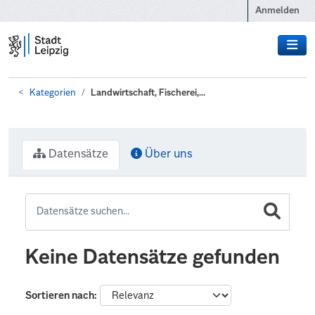
Zum Hauptinhalt wechseln
Anmelden
Kategorien
Landwirtschaft, Fischerei,...
Datensätze
Über uns
Keine Datensätze gefunden
Sortieren nach