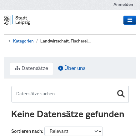
Zum Hauptinhalt wechseln
Anmelden
Kategorien
Landwirtschaft, Fischerei,...
Datensätze
Über uns
Keine Datensätze gefunden
Sortieren nach