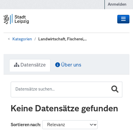
Zum Hauptinhalt wechseln
Anmelden
Kategorien
Landwirtschaft, Fischerei,...
Datensätze
Über uns
Keine Datensätze gefunden
Sortieren nach