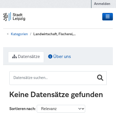
Zum Hauptinhalt wechseln
Anmelden
Kategorien
Landwirtschaft, Fischerei,...
Datensätze
Über uns
Keine Datensätze gefunden
Sortieren nach