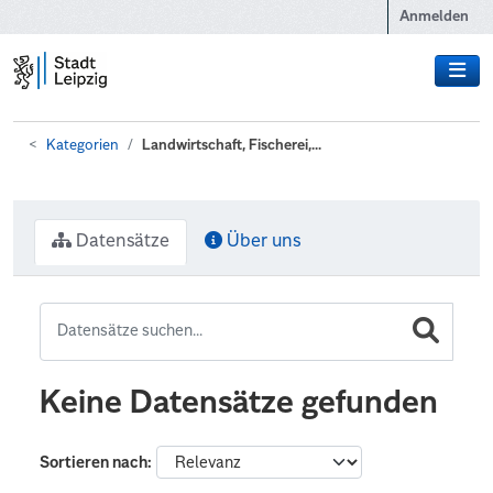
Zum Hauptinhalt wechseln
Anmelden
Kategorien
Landwirtschaft, Fischerei,...
Datensätze
Über uns
Keine Datensätze gefunden
Sortieren nach