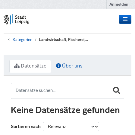
Zum Hauptinhalt wechseln
Anmelden
Kategorien
Landwirtschaft, Fischerei,...
Datensätze
Über uns
Keine Datensätze gefunden
Sortieren nach