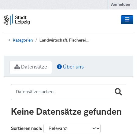
Zum Hauptinhalt wechseln
Anmelden
Kategorien
Landwirtschaft, Fischerei,...
Datensätze
Über uns
Keine Datensätze gefunden
Sortieren nach