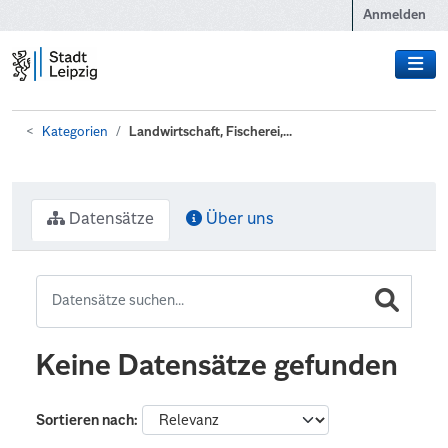
Zum Hauptinhalt wechseln
Anmelden
Kategorien
Landwirtschaft, Fischerei,...
Datensätze
Über uns
Keine Datensätze gefunden
Sortieren nach