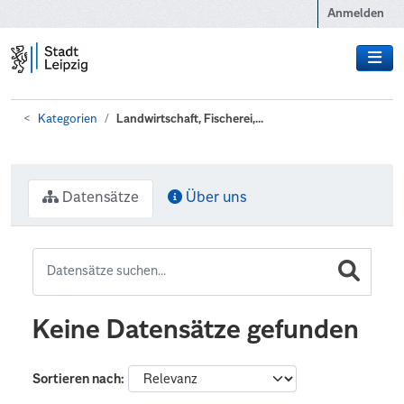
Zum Hauptinhalt wechseln
Anmelden
Kategorien
Landwirtschaft, Fischerei,...
Datensätze
Über uns
Keine Datensätze gefunden
Sortieren nach