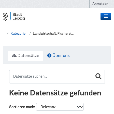
Zum Hauptinhalt wechseln
Anmelden
Kategorien
Landwirtschaft, Fischerei,...
Datensätze
Über uns
Keine Datensätze gefunden
Sortieren nach