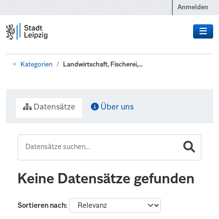
Zum Hauptinhalt wechseln
Anmelden
Kategorien
Landwirtschaft, Fischerei,...
Datensätze
Über uns
Keine Datensätze gefunden
Sortieren nach